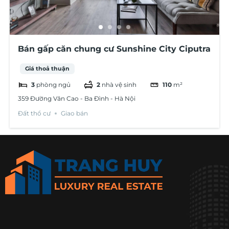
Bán gấp căn chung cư Sunshine City Ciputra
Giá thoả thuận
3
phòng ngủ
2
nhà vệ sinh
110
m²
359 Đường Văn Cao - Ba Đình - Hà Nội
Đất thổ cư
Giao bán