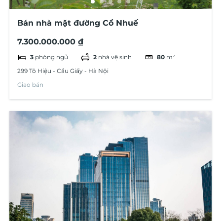
Bán nhà mặt đường Cổ Nhuế
7.300.000.000 ₫
3
phòng ngủ
2
nhà vệ sinh
80
m²
299 Tô Hiệu - Cầu Giấy - Hà Nội
Giao bán