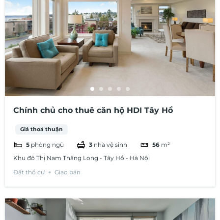
Chính chủ cho thuê căn hộ HDI Tây Hồ
Giá thoả thuận
5
phòng ngủ
3
nhà vệ sinh
56
m²
Khu đô Thị Nam Thăng Long - Tây Hồ - Hà Nội
Đất thổ cư
Giao bán