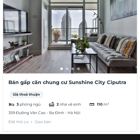
Bán gấp căn chung cư Sunshine City Ciputra
Giá thoả thuận
3
phòng ngủ
2
nhà vệ sinh
110
m²
359 Đường Văn Cao - Ba Đình - Hà Nội
Đất thổ cư
Giao bán