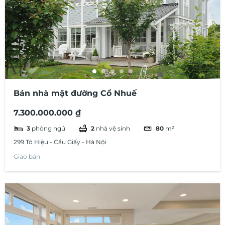
Bán nhà mặt đường Cổ Nhuế
7.300.000.000 ₫
3
phòng ngủ
2
nhà vệ sinh
80
m²
299 Tô Hiệu - Cầu Giấy - Hà Nội
Giao bán