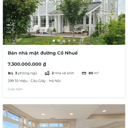
Bán nhà mặt đường Cổ Nhuế
7.300.000.000 ₫
3
phòng ngủ
2
nhà vệ sinh
80
m²
299 Tô Hiệu - Cầu Giấy - Hà Nội
Giao bán