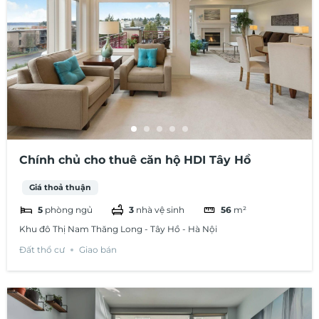
Chính chủ cho thuê căn hộ HDI Tây Hồ
Giá thoả thuận
5
phòng ngủ
3
nhà vệ sinh
56
m²
Khu đô Thị Nam Thăng Long - Tây Hồ - Hà Nội
Đất thổ cư
Giao bán