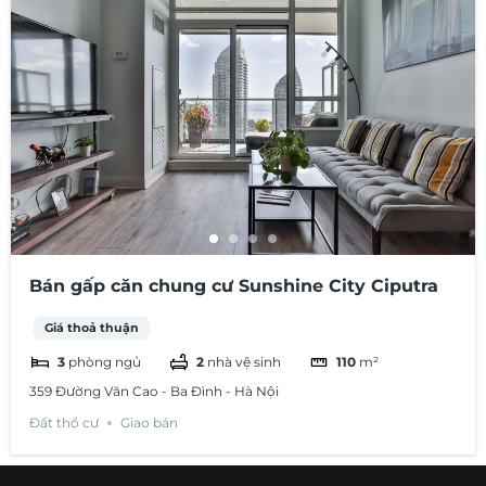
Bán gấp căn chung cư Sunshine City Ciputra
Giá thoả thuận
3
phòng ngủ
2
nhà vệ sinh
110
m²
359 Đường Văn Cao - Ba Đình - Hà Nội
Đất thổ cư
Giao bán