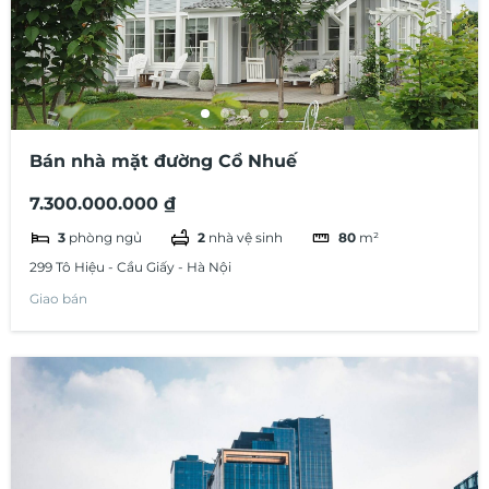
Bán nhà mặt đường Cổ Nhuế
7.300.000.000 ₫
3
phòng ngủ
2
nhà vệ sinh
80
m²
299 Tô Hiệu - Cầu Giấy - Hà Nội
Giao bán