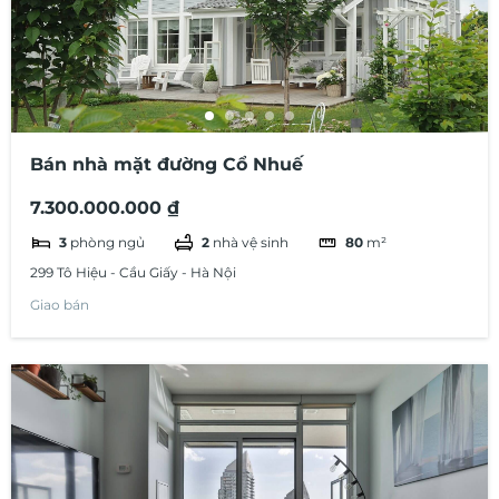
Bán nhà mặt đường Cổ Nhuế
7.300.000.000 ₫
3
phòng ngủ
2
nhà vệ sinh
80
m²
299 Tô Hiệu - Cầu Giấy - Hà Nội
Giao bán