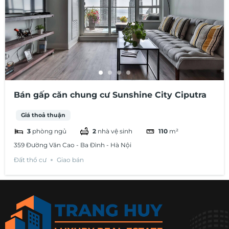
Bán gấp căn chung cư Sunshine City Ciputra
Giá thoả thuận
3
phòng ngủ
2
nhà vệ sinh
110
m²
359 Đường Văn Cao - Ba Đình - Hà Nội
Đất thổ cư
Giao bán