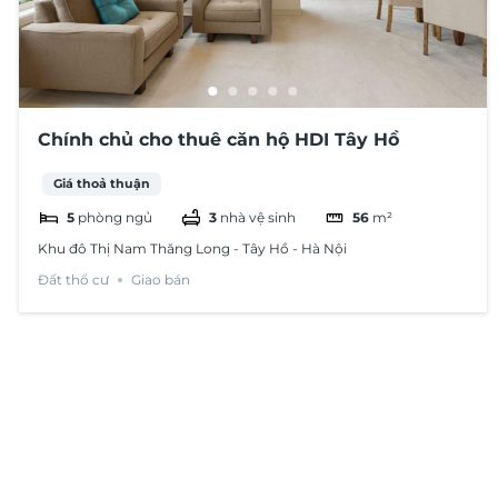
Chính chủ cho thuê căn hộ HDI Tây Hồ
Giá thoả thuận
5
phòng ngủ
3
nhà vệ sinh
56
m²
Khu đô Thị Nam Thăng Long - Tây Hồ - Hà Nội
Đất thổ cư
Giao bán