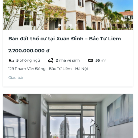
Bán đất thổ cư tại Xuân Đỉnh – Bắc Từ Liêm
2.200.000.000 ₫
5
phòng ngủ
2
nhà vệ sinh
55
m²
129 Phạm Văn Đồng - Bắc Từ Liêm - Hà Nội
Giao bán