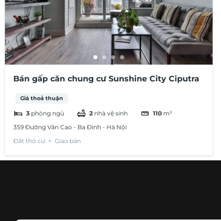
Bán gấp căn chung cư Sunshine City Ciputra
Giá thoả thuận
3
phòng ngủ
2
nhà vệ sinh
110
m²
359 Đường Văn Cao - Ba Đình - Hà Nội
Đất thổ cư
Giao bán