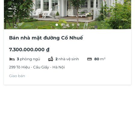
Bán nhà mặt đường Cổ Nhuế
7.300.000.000 ₫
3
phòng ngủ
2
nhà vệ sinh
80
m²
299 Tô Hiệu - Cầu Giấy - Hà Nội
Giao bán